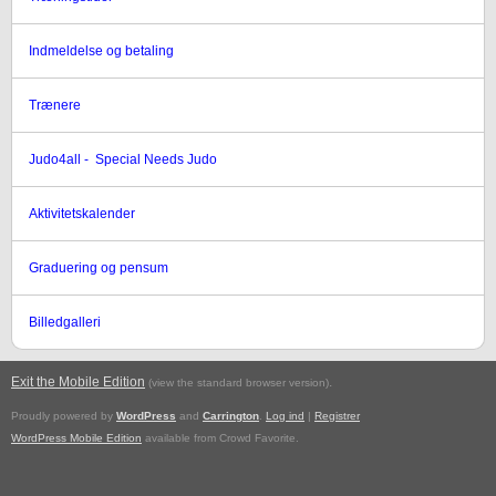
Indmeldelse og betaling
Trænere
Judo4all - Special Needs Judo
Aktivitetskalender
Graduering og pensum
Billedgalleri
Exit the Mobile Edition
.
(view the standard browser version)
Proudly powered by
WordPress
and
Carrington
.
Log ind
|
Registrer
WordPress Mobile Edition
available from Crowd Favorite.