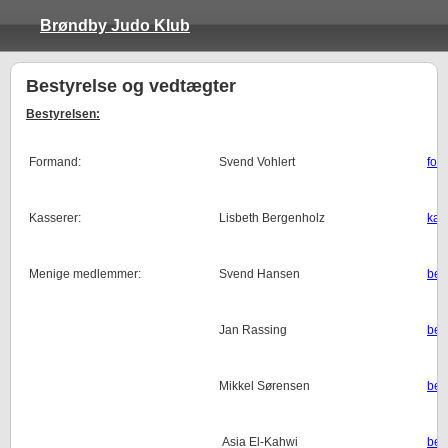
Brøndby Judo Klub
Bestyrelse og vedtægter
Bestyrelsen:
Formand:
Svend Vohlert
for
Kasserer:
Lisbeth Bergenholz
kas
Menige medlemmer:
Svend Hansen
bes
Jan Rassing
bes
Mikkel Sørensen
bes
Asia El-Kahwi
bes