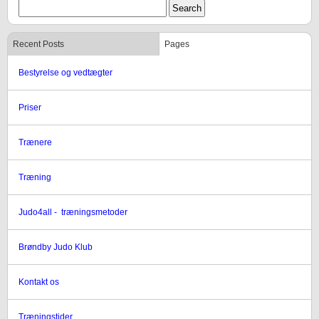
Recent Posts
Pages
Bestyrelse og vedtægter
Priser
Trænere
Træning
Judo4all - træningsmetoder
Brøndby Judo Klub
Kontakt os
Træningstider