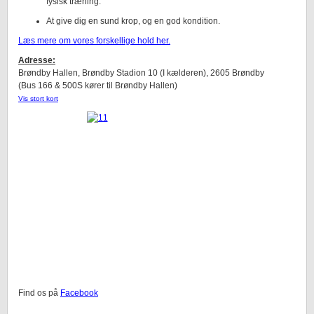
fysisk træning.
At give dig en sund krop, og en god kondition.
Læs mere om vores forskellige hold her.
Adresse:
Brøndby Hallen, Brøndby Stadion 10 (I kælderen), 2605 Brøndby
(Bus 166 & 500S kører til Brøndby Hallen)
Vis stort kort
Find os på
Facebook