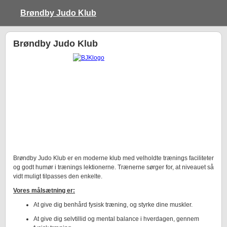
Brøndby Judo Klub
Brøndby Judo Klub
Brøndby Judo Klub er en moderne klub med velholdte trænings faciliteter
og godt humør i trænings lektionerne. Trænerne sørger for, at niveauet så
vidt muligt tilpasses den enkelte.
Vores målsætning er:
At give dig benhård fysisk træning, og styrke dine muskler.
At give dig selvtillid og mental balance i hverdagen, gennem